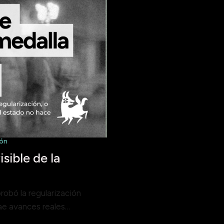
ión
isible de la
robó la regularización
rae avances reales…